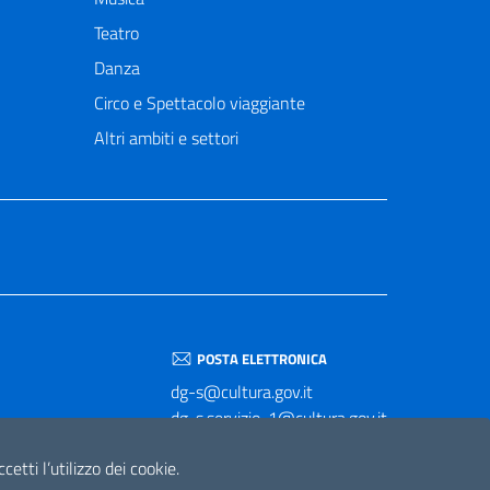
Teatro
Danza
Circo e Spettacolo viaggiante
Altri ambiti e settori
POSTA ELETTRONICA
dg-s@cultura.gov.it
dg-s.servizio-1@cultura.gov.it
dg-s.servizio-2@cultura.gov.it
etti l’utilizzo dei cookie.
dg-s.servizio-3@cultura.gov.it