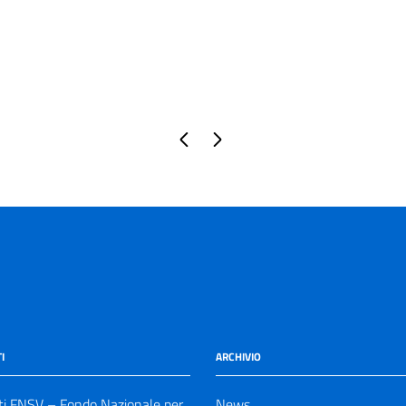
Pagina precedente
Pagina successiva
I
ARCHIVIO
ti FNSV – Fondo Nazionale per
News