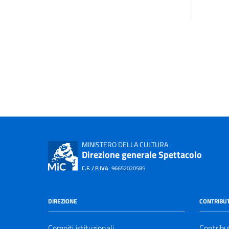
MINISTERO DELLA CULTURA
Direzione generale Spettacolo
C.F. / P.IVA
96652020585
DIREZIONE
CONTRIBUT
Compiti istituzionali
Contribu