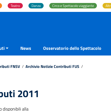
Teatro
Danza
Circo e Spettacolo viaggiante
Altr
uti
News
Osservatorio dello Spettacolo
tributi FNSV
/
Archivio Notizie Contributi FUS
/
buti 2011
sponibili alla