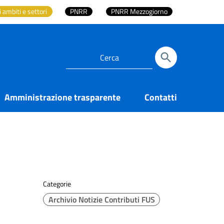
i ambiti e settori
PNRR
PNRR Mezzogiorno
Amministrazione trasparente
Contatti
Categorie
Archivio Notizie Contributi FUS