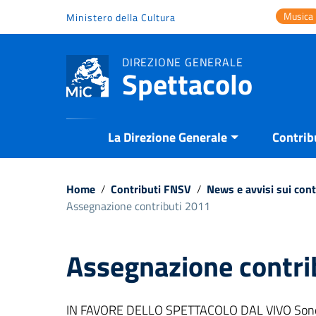
Vai ai contenuti
Musica
Ministero della Cultura
Vai al menu di navigazione
Vai al footer
DIREZIONE GENERALE
Spettacolo
La Direzione Generale
Contrib
Home
/
Contributi FNSV
/
News e avvisi sui con
Assegnazione contributi 2011
Assegnazione contri
IN FAVORE DELLO SPETTACOLO DAL VIVO Sono di