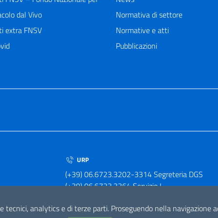
acolo dal Vivo
Normativa di settore
ti extra FNSV
Normative e atti
vid
Pubblicazioni
URP
(+39) 06.6723.3202-3314 Segreteria DGS
(+39) 06.6723.3364 Servizio I
(+39) 06.6723.3379 Servizio II
e tecnici, analytics e di terze parti. Proseguendo nella navigazione acc