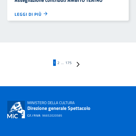
Assegnazione contributi AMBITO TEATRO
LEGGI DI PIÙ
Pagina successiva
1
2
…
175
MINISTERO DELLA CULTURA
Direzione generale Spettacolo
C.F. / P.IVA
96652020585