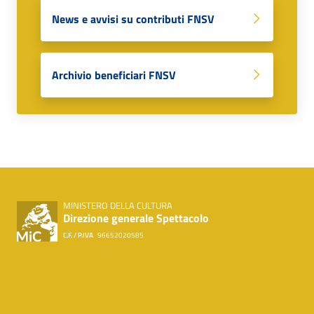
News e avvisi su contributi FNSV
Archivio beneficiari FNSV
MINISTERO DELLA CULTURA
Direzione generale Spettacolo
C.F. / P.IVA
96652020585