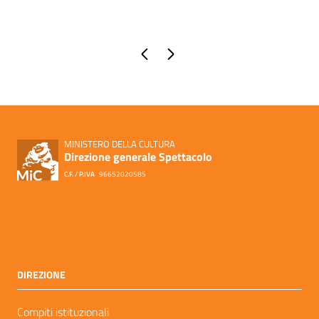
Pagina precedente
Pagina successiva
MINISTERO DELLA CULTURA
Direzione generale Spettacolo
C.F. / P.IVA
96652020585
DIREZIONE
Compiti istituzionali