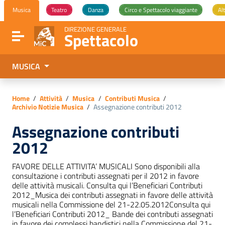
Vai ai contenuti
Musica
Teatro
Danza
Circo e Spettacolo viaggiante
Alt
Vai al menu di navigazione
Vai al footer
DIREZIONE GENERALE
Spettacolo
Attiva / disattiva la navigazione
MUSICA
Home
/
Attività
/
Musica
/
Contributi Musica
/
Archivio Notizie Musica
/
Assegnazione contributi 2012
Assegnazione contributi
2012
FAVORE DELLE ATTIVITA’ MUSICALI Sono disponibili alla
consultazione i contributi assegnati per il 2012 in favore
delle attività musicali. Consulta qui l’Beneficiari Contributi
2012_Musica dei contributi assegnati in favore delle attività
musicali nella Commissione del 21-22.05.2012Consulta qui
l’Beneficiari Contributi 2012_ Bande dei contributi assegnati
in favore dei complessi bandistici nella Commissione del 21-