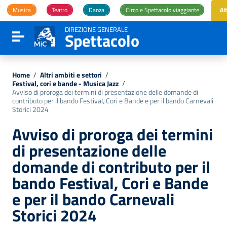
Vai ai contenuti
Musica
Teatro
Danza
Circo e Spettacolo viaggiante
Al
Vai al menu di navigazione
Vai al footer
DIREZIONE GENERALE
Spettacolo
Attiva / disattiva la navigazione
Home
/
Altri ambiti e settori
/
Festival, cori e bande - Musica Jazz
/
Avviso di proroga dei termini di presentazione delle domande di
contributo per il bando Festival, Cori e Bande e per il bando Carnevali
Storici 2024
Avviso di proroga dei termini
di presentazione delle
domande di contributo per il
bando Festival, Cori e Bande
e per il bando Carnevali
Storici 2024