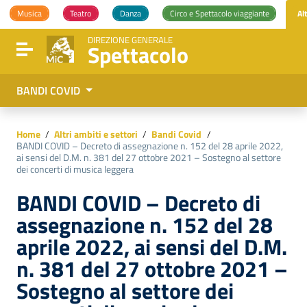
Vai ai contenuti
Musica
Teatro
Danza
Circo e Spettacolo viaggiante
Al
Vai al menu di navigazione
Vai al footer
DIREZIONE GENERALE
Spettacolo
Attiva / disattiva la navigazione
BANDI COVID
Home
/
Altri ambiti e settori
/
Bandi Covid
/
BANDI COVID – Decreto di assegnazione n. 152 del 28 aprile 2022,
ai sensi del D.M. n. 381 del 27 ottobre 2021 – Sostegno al settore
dei concerti di musica leggera
BANDI COVID – Decreto di
assegnazione n. 152 del 28
aprile 2022, ai sensi del D.M.
n. 381 del 27 ottobre 2021 –
Sostegno al settore dei