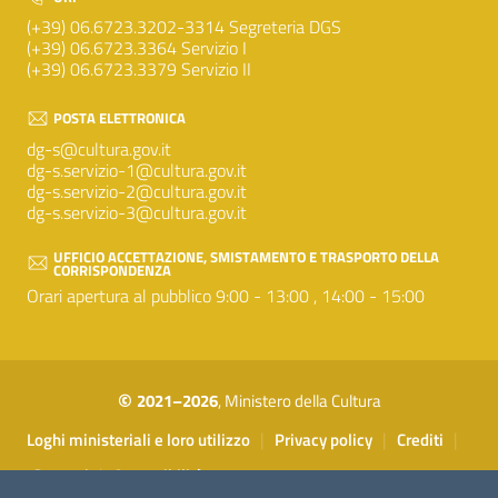
(+39) 06.6723.3202-3314 Segreteria DGS
(+39) 06.6723.3364 Servizio I
(+39) 06.6723.3379 Servizio II
POSTA ELETTRONICA
dg-s@cultura.gov.it
dg-s.servizio-1@cultura.gov.it
dg-s.servizio-2@cultura.gov.it
dg-s.servizio-3@cultura.gov.it
UFFICIO ACCETTAZIONE, SMISTAMENTO E TRASPORTO DELLA
CORRISPONDENZA
Orari apertura al pubblico 9:00 - 13:00 , 14:00 - 15:00
©
2021–2026
, Ministero della Cultura
Sezione Link Utili
|
|
|
Loghi ministeriali e loro utilizzo
Privacy policy
Crediti
|
Contatti
Accessibilità