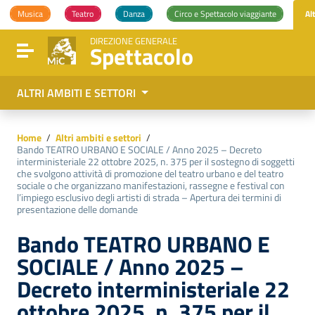
Vai ai contenuti
Musica
Teatro
Danza
Circo e Spettacolo viaggiante
Al
Vai al menu di navigazione
Vai al footer
DIREZIONE GENERALE
Spettacolo
Attiva / disattiva la navigazione
ALTRI AMBITI E SETTORI
Home
/
Altri ambiti e settori
/
Bando TEATRO URBANO E SOCIALE / Anno 2025 – Decreto
interministeriale 22 ottobre 2025, n. 375 per il sostegno di soggetti
che svolgono attività di promozione del teatro urbano e del teatro
sociale o che organizzano manifestazioni, rassegne e festival con
l’impiego esclusivo degli artisti di strada – Apertura dei termini di
presentazione delle domande
Bando TEATRO URBANO E
SOCIALE / Anno 2025 –
Decreto interministeriale 22
ottobre 2025, n. 375 per il