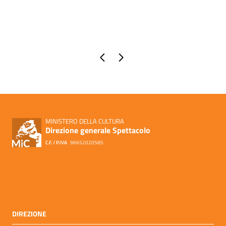
Pagina precedente
Pagina successiva
MINISTERO DELLA CULTURA
Direzione generale Spettacolo
C.F. / P.IVA
96652020585
DIREZIONE