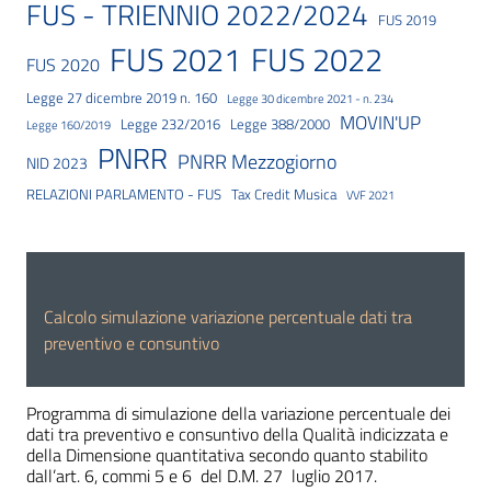
FUS - TRIENNIO 2022/2024
FUS 2019
FUS 2021
FUS 2022
FUS 2020
Legge 27 dicembre 2019 n. 160
Legge 30 dicembre 2021 - n. 234
MOVIN'UP
Legge 232/2016
Legge 388/2000
Legge 160/2019
PNRR
PNRR Mezzogiorno
NID 2023
RELAZIONI PARLAMENTO - FUS
Tax Credit Musica
VVF 2021
Calcolo simulazione variazione percentuale dati tra
preventivo e consuntivo
Programma di simulazione della variazione percentuale dei
dati tra preventivo e consuntivo della Qualità indicizzata e
della Dimensione quantitativa secondo quanto stabilito
dall’art. 6, commi 5 e 6 del D.M. 27 luglio 2017​.