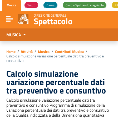
Vai ai contenuti
Musica
Teatro
Danza
Circo e Spettacolo viaggiante
Al
Vai al menu di navigazione
Vai al footer
DIREZIONE GENERALE
Spettacolo
Attiva / disattiva la navigazione
MUSICA
Home
/
Attività
/
Musica
/
Contributi Musica
/
Calcolo simulazione variazione percentuale dati tra preventivo e
consuntivo
Calcolo simulazione
variazione percentuale dati
tra preventivo e consuntivo
Calcolo simulazione variazione percentuale dati tra
preventivo e consuntivo Programma di simulazione della
variazione percentuale dei dati tra preventivo e consuntivo
della Qualità indicizzata e della Dimensione quantitativa