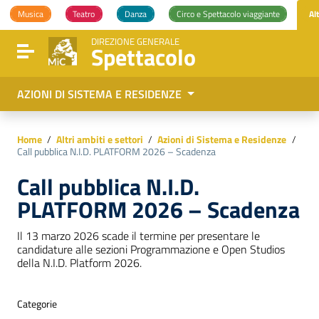
Vai ai contenuti
Musica
Teatro
Danza
Circo e Spettacolo viaggiante
Al
Vai al menu di navigazione
Vai al footer
DIREZIONE GENERALE
Spettacolo
Attiva / disattiva la navigazione
AZIONI DI SISTEMA E RESIDENZE
Home
/
Altri ambiti e settori
/
Azioni di Sistema e Residenze
/
Call pubblica N.I.D. PLATFORM 2026 – Scadenza
Call pubblica N.I.D.
PLATFORM 2026 – Scadenza
Il 13 marzo 2026 scade il termine per presentare le
candidature alle sezioni Programmazione e Open Studios
della N.I.D. Platform 2026.
Categorie