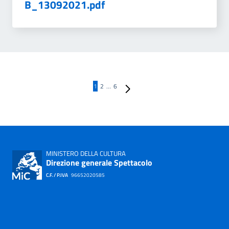
B_13092021.pdf
Pagina successiva
1
2
…
6
MINISTERO DELLA CULTURA
Direzione generale Spettacolo
C.F. / P.IVA
96652020585