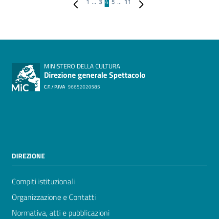
Pagina precedente
Pagina successiva
1
…
3
4
5
…
11
MINISTERO DELLA CULTURA
Direzione generale Spettacolo
C.F. / P.IVA
96652020585
DIREZIONE
Compiti istituzionali
Organizzazione e Contatti
Normativa, atti e pubblicazioni