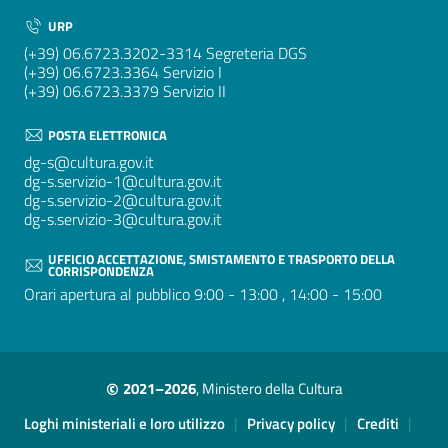
URP
(+39) 06.6723.3202-3314 Segreteria DGS
(+39) 06.6723.3364 Servizio I
(+39) 06.6723.3379 Servizio II
POSTA ELETTRONICA
dg-s@cultura.gov.it
dg-s.servizio-1@cultura.gov.it
dg-s.servizio-2@cultura.gov.it
dg-s.servizio-3@cultura.gov.it
UFFICIO ACCETTAZIONE, SMISTAMENTO E TRASPORTO DELLA
CORRISPONDENZA
Orari apertura al pubblico 9:00 - 13:00 , 14:00 - 15:00
©
2021–2026
, Ministero della Cultura
Sezione Link Utili
|
|
|
Loghi ministeriali e loro utilizzo
Privacy policy
Crediti