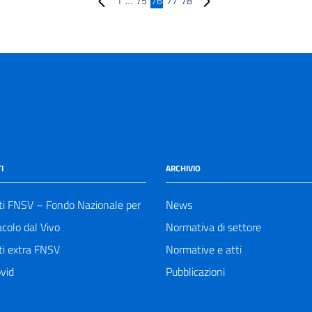
1
…
75
76
77
78
I
ARCHIVIO
ti FNSV – Fondo Nazionale per
News
acolo dal Vivo
Normativa di settore
ti extra FNSV
Normative e atti
vid
Pubblicazioni