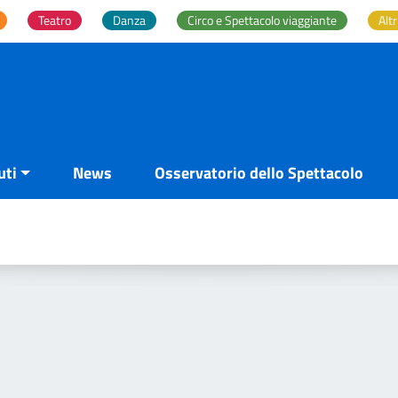
Teatro
Danza
Circo e Spettacolo viaggiante
Altr
uti
News
Osservatorio dello Spettacolo