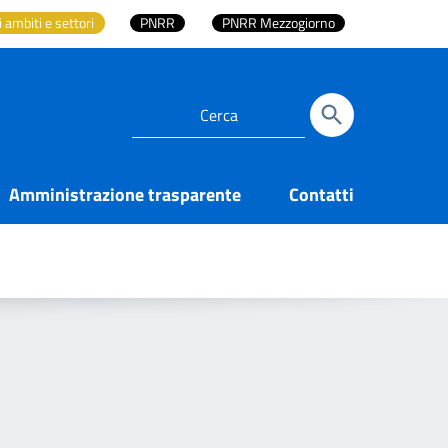
i ambiti e settori
PNRR
PNRR Mezzogiorno
Amministrazione trasparente
Contatti