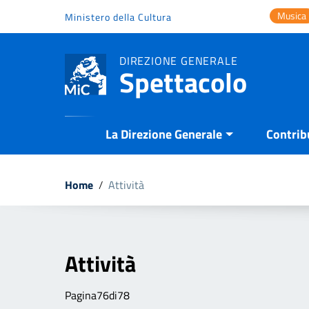
Vai ai contenuti
Musica
Ministero della Cultura
Vai al menu di navigazione
Vai al footer
DIREZIONE GENERALE
Spettacolo
La Direzione Generale
Contrib
Home
/
Attività
Attività
Pagina76di78