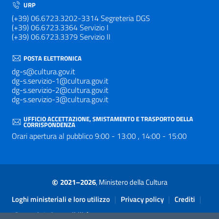
URP
(+39) 06.6723.3202-3314 Segreteria DGS
(+39) 06.6723.3364 Servizio I
(+39) 06.6723.3379 Servizio II
POSTA ELETTRONICA
dg-s@cultura.gov.it
dg-s.servizio-1@cultura.gov.it
dg-s.servizio-2@cultura.gov.it
dg-s.servizio-3@cultura.gov.it
UFFICIO ACCETTAZIONE, SMISTAMENTO E TRASPORTO DELLA
CORRISPONDENZA
Orari apertura al pubblico 9:00 - 13:00 , 14:00 - 15:00
©
2021–2026
, Ministero della Cultura
Sezione Link Utili
|
|
|
Loghi ministeriali e loro utilizzo
Privacy policy
Crediti
|
Contatti
Accessibilità