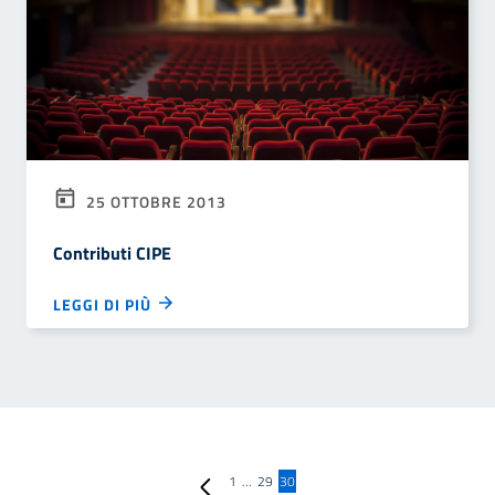
25 OTTOBRE 2013
Contributi CIPE
LEGGI DI PIÙ
Pagina precedente
1
…
29
30