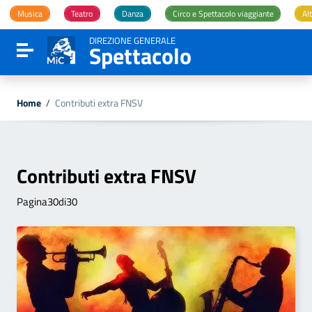
Vai ai contenuti
Musica
Teatro
Danza
Circo e Spettacolo viaggiante
Alt
Vai al menu di navigazione
Vai al footer
DIREZIONE GENERALE
Spettacolo
Attiva / disattiva la navigazione
Home
/
Contributi extra FNSV
Contributi extra FNSV
Pagina30di30