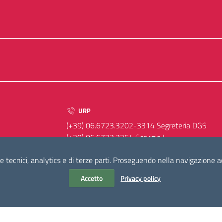
URP
(+39) 06.6723.3202-3314 Segreteria DGS
(+39) 06.6723.3364 Servizio I
(+39) 06.6723.3379 Servizio II
e tecnici, analytics e di terze parti. Proseguendo nella navigazione acc
Accetto
Privacy policy
ELLA CORRISPONDENZA
0