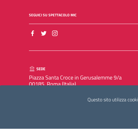
SEGUICI SU SPETTACOLO MIC
SEDE
Piazza Santa Croce in Gerusalemme 9/a
00185, Roma (Italia)
Questo sito utilizza cooki
UFFICIO ACCETTAZIONE, SMISTAMENTO E TRASPORTO D
Orari apertura al pubblico 9:00 - 13:00 , 14:00 - 15:0