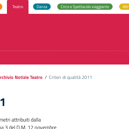
Teatro
Danza
Circo e Spettacolo viaggiante
Altr
rchivio Notizie Teatro
/
Criteri di qualità 2011
11
tri attribuiti dalla
mma 3 del D.M. 12 novembre