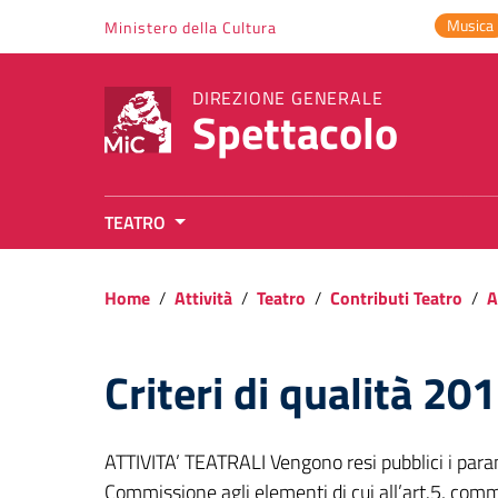
Vai ai contenuti
Musica
Ministero della Cultura
Vai al menu di navigazione
Vai al footer
DIREZIONE GENERALE
Spettacolo
TEATRO
Home
/
Attività
/
Teatro
/
Contributi Teatro
/
A
Criteri di qualità 20
ATTIVITA’ TEATRALI Vengono resi pubblici i parame
Commissione agli elementi di cui all’art.5, co