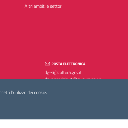
Altri ambiti e settori
POSTA ELETTRONICA
dg-s@cultura.gov.it
dg-s.servizio-1@cultura.gov.it
dg-s.servizio-2@cultura.gov.it
etti l’utilizzo dei cookie.
dg-s.servizio-3@cultura.gov.it