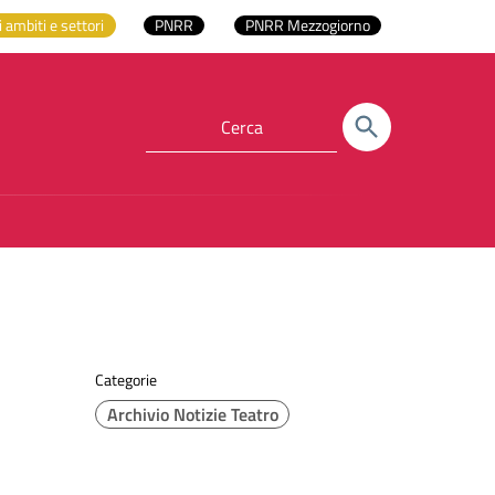
i ambiti e settori
PNRR
PNRR Mezzogiorno
Categorie
Archivio Notizie Teatro