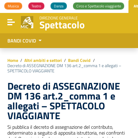
Vai ai contenuti
Musica
Teatro
Danza
Circo e Spettacolo viaggiante
Al
Vai al menu di navigazione
Vai al footer
DIREZIONE GENERALE
Spettacolo
Attiva / disattiva la navigazione
BANDI COVID
Home
/
Altri ambiti e settori
/
Bandi Covid
/
Decreto di ASSEGNAZIONE DM 136 art.2_comma 1 e allegati –
SPETTACOLO VIAGGIANTE
Decreto di ASSEGNAZIONE
DM 136 art.2_comma 1 e
allegati – SPETTACOLO
VIAGGIANTE
Si pubblica il decreto di assegnazione del contributo,
determinato a seguito di apposita istruttoria, nei confronti