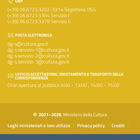
URP
(+39) 06.6723.3202-3314 Segreteria DGS
(+39) 06.6723.3364 Servizio I
(+39) 06.6723.3379 Servizio II
POSTA ELETTRONICA
dg-s@cultura.gov.it
dg-s.servizio-1@cultura.gov.it
dg-s.servizio-2@cultura.gov.it
dg-s.servizio-3@cultura.gov.it
UFFICIO ACCETTAZIONE, SMISTAMENTO E TRASPORTO DELLA
CORRISPONDENZA
Orari apertura al pubblico 9:00 - 13:00 , 14:00 - 15:00
©
2021–2026
, Ministero della Cultura
Sezione Link Utili
|
|
|
Loghi ministeriali e loro utilizzo
Privacy policy
Crediti
|
Contatti
Accessibilità