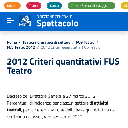
Vai ai contenuti
Musica
Teatro
Danza
Circo e Spettacolo viaggiante
Alt
Vai al menu di navigazione
Vai al footer
DIREZIONE GENERALE
Spettacolo
Attiva / disattiva la navigazione
Home
/
Teatro: normativa di settore
/
FUS Teatro
/
FUS Teatro 2012
/
2012 Criteri quantitativi FUS Teatro
2012 Criteri quantitativi FUS
Teatro
Decreto del Direttore Generale 27 marzo 2012.
Percentuali di incidenza per ciascun settore di
attività
teatrali
, per la determinazione della base quantitativa dei
contributi da assegnare per l’anno 2012.