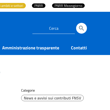
i ambiti e settori
PNRR
PNRR Mezzogiorno
Amministrazione trasparente
Contatti
s
Categorie
News e avvisi sui contributi FNSV