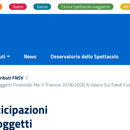
Teatro
Danza
Circo e Spettacolo viaggiante
Altr
uti
News
Osservatorio dello Spettacolo
tributi FNSV
/
ggetti Finanziati Per Il Triennio 2018/2020 A Valere Sui Fondi Fu
icipazioni
oggetti