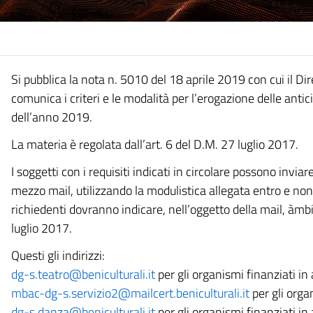
Si pubblica la nota n. 5010 del 18 aprile 2019 con cui il D
comunica i criteri e le modalità per l’erogazione delle antici
dell’anno 2019.
La materia è regolata dall’art. 6 del D.M. 27 luglio 2017.
I soggetti con i requisiti indicati in circolare possono invi
mezzo mail, utilizzando la modulistica allegata entro e non 
richiedenti dovranno indicare, nell’oggetto della mail, àmbi
luglio 2017.
Questi gli indirizzi:
dg-s.teatro@beniculturali.it
per gli organismi finanziati in
mbac-dg-s.servizio2@mailcert.beniculturali.it
per gli orga
dg-s.danza@beniculturali.it
per gli organismi finanziati i