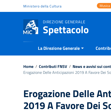
Vai ai contenuti
Musica
Ministero della Cultura
Vai al menu di navigazione
Vai al footer
DIREZIONE GENERALE
Spettacolo
La Direzione Generale
Contrib
Home
/
Contributi FNSV
/
News e avvisi sui con
Erogazione Delle Anticipazioni 2019 A Favore Dei So
Erogazione Delle Ant
2019 A Favore Dei S