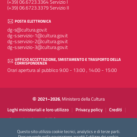
(+39) 06.6723.3364 Servizio I
(+39) 06.6723.3379 Servizio II
POSTA ELETTRONICA
dg-s@cultura.gov.it
dg-s.servizio-1@cultura.gov.it
dg-s.servizio-2@cultura.gov.it
dg-s.servizio-3@cultura.gov.it
UFFICIO ACCETTAZIONE, SMISTAMENTO E TRASPORTO DELLA
CORRISPONDENZA
Orari apertura al pubblico 9:00 - 13:00 , 14:00 - 15:00
©
2021–2026
, Ministero della Cultura
Sezione Link Utili
|
|
|
Loghi ministeriali e loro utilizzo
Privacy policy
Crediti
|
Contatti
Accessibilità
Questo sito utilizza cookie tecnici, analytics e di terze parti.
Proseguendo nella navigazione accetti l’utilizzo dei cookie.