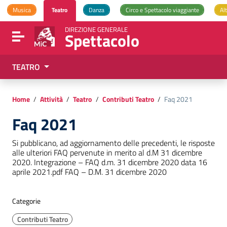
Vai ai contenuti
Musica
Teatro
Danza
Circo e Spettacolo viaggiante
Alt
Vai al menu di navigazione
Vai al footer
DIREZIONE GENERALE
Spettacolo
Attiva / disattiva la navigazione
TEATRO
Home
/
Attività
/
Teatro
/
Contributi Teatro
/
Faq 2021
Faq 2021
Si pubblicano, ad aggiornamento delle precedenti, le risposte
alle ulteriori FAQ pervenute in merito al d.M 31 dicembre
2020. Integrazione – FAQ d.m. 31 dicembre 2020 data 16
aprile 2021.pdf FAQ – D.M. 31 dicembre 2020
Categorie
Contributi Teatro