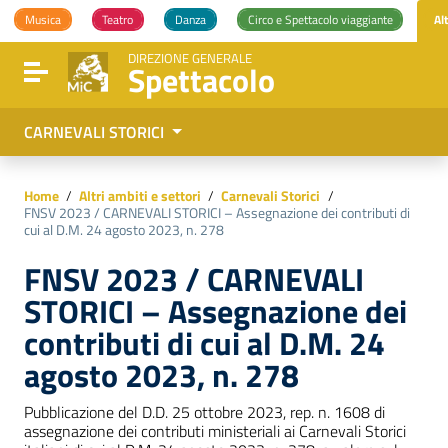
Vai ai contenuti
Musica
Teatro
Danza
Circo e Spettacolo viaggiante
Al
Vai al menu di navigazione
Vai al footer
DIREZIONE GENERALE
Spettacolo
Attiva / disattiva la navigazione
CARNEVALI STORICI
Home
/
Altri ambiti e settori
/
Carnevali Storici
/
FNSV 2023 / CARNEVALI STORICI – Assegnazione dei contributi di
cui al D.M. 24 agosto 2023, n. 278
FNSV 2023 / CARNEVALI
STORICI – Assegnazione dei
contributi di cui al D.M. 24
agosto 2023, n. 278
Pubblicazione del D.D. 25 ottobre 2023, rep. n. 1608 di
assegnazione dei contributi ministeriali ai Carnevali Storici