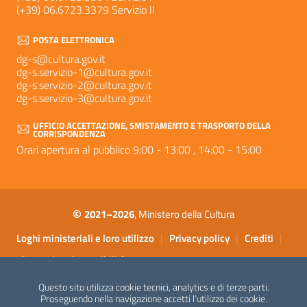
(+39) 06.6723.3379 Servizio II
POSTA ELETTRONICA
dg-s@cultura.gov.it
dg-s.servizio-1@cultura.gov.it
dg-s.servizio-2@cultura.gov.it
dg-s.servizio-3@cultura.gov.it
UFFICIO ACCETTAZIONE, SMISTAMENTO E TRASPORTO DELLA
CORRISPONDENZA
Orari apertura al pubblico 9:00 - 13:00 , 14:00 - 15:00
©
2021–2026
, Ministero della Cultura
Sezione Link Utili
|
|
|
Loghi ministeriali e loro utilizzo
Privacy policy
Crediti
|
Contatti
Accessibilità
Questo sito utilizza cookie tecnici, analytics e di terze parti.
Proseguendo nella navigazione accetti l’utilizzo dei cookie.