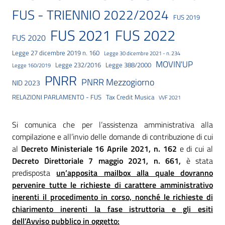
FUS - TRIENNIO 2022/2024
FUS 2019
FUS 2021
FUS 2022
FUS 2020
Legge 27 dicembre 2019 n. 160
Legge 30 dicembre 2021 - n. 234
MOVIN'UP
Legge 232/2016
Legge 388/2000
Legge 160/2019
PNRR
PNRR Mezzogiorno
NID 2023
RELAZIONI PARLAMENTO - FUS
Tax Credit Musica
VVF 2021
Si comunica che per l’assistenza amministrativa alla
compilazione e all’invio delle domande di contribuzione di cui
al
Decreto Ministeriale 16 Aprile 2021, n. 162
e di cui al
Decreto Direttoriale 7 maggio 2021, n. 661,
è stata
predisposta
un’apposita mailbox alla quale dovranno
pervenire tutte le richieste di carattere amministrativo
inerenti il procedimento in corso, nonché le richieste di
chiarimento inerenti la fase istruttoria e gli esiti
dell’Avviso pubblico in oggetto: