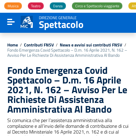
Vai ai contenuti
Musica
Teatro
Danza
Circo e Spettacolo viaggiante
Alt
Vai al menu di navigazione
Vai al footer
DIREZIONE GENERALE
Spettacolo
Attiva / disattiva la navigazione
Home
/
Contributi FNSV
/
News e avvisi sui contributi FNSV
/
Fondo Emergenza Covid Spettacolo – D.m. 16 Aprile 2021, N. 162 –
Avviso Per Le Richieste Di Assistenza Amministrativa Al Bando
Fondo Emergenza Covid
Spettacolo – D.m. 16 Aprile
2021, N. 162 – Avviso Per Le
Richieste Di Assistenza
Amministrativa Al Bando
Si comunica che per l’assistenza amministrativa alla
compilazione e all’invio delle domande di contribuzione di cui
al Decreto Ministeriale 16 Aprile 2021, n. 162 e di cui al