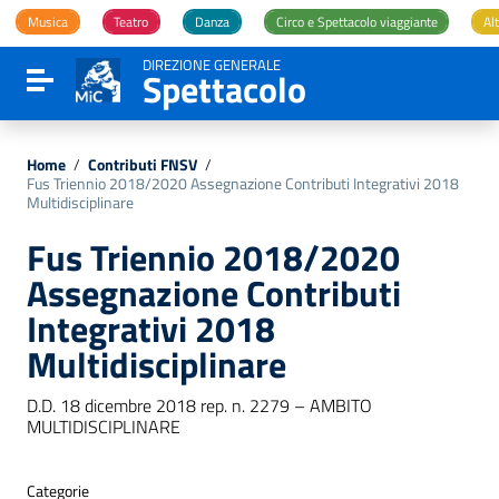
Vai ai contenuti
Musica
Teatro
Danza
Circo e Spettacolo viaggiante
Alt
Vai al menu di navigazione
Vai al footer
DIREZIONE GENERALE
Spettacolo
Attiva / disattiva la navigazione
Home
/
Contributi FNSV
/
Fus Triennio 2018/2020 Assegnazione Contributi Integrativi 2018
Multidisciplinare
Fus Triennio 2018/2020
Assegnazione Contributi
Integrativi 2018
Multidisciplinare
D.D. 18 dicembre 2018 rep. n. 2279 – AMBITO
MULTIDISCIPLINARE
Categorie