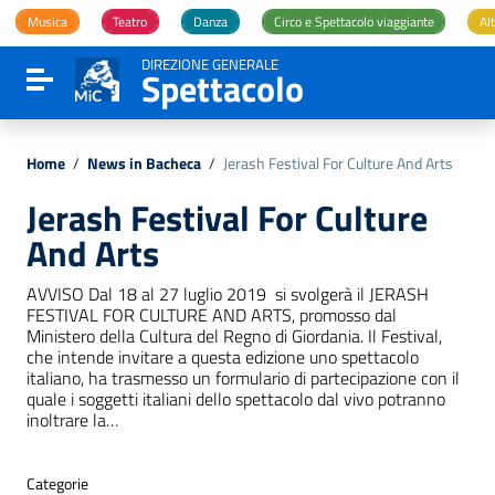
Vai ai contenuti
Musica
Teatro
Danza
Circo e Spettacolo viaggiante
Alt
Vai al menu di navigazione
Vai al footer
DIREZIONE GENERALE
Spettacolo
Attiva / disattiva la navigazione
Home
/
News in Bacheca
/
Jerash Festival For Culture And Arts
Jerash Festival For Culture
And Arts
AVVISO Dal 18 al 27 luglio 2019 si svolgerà il JERASH
FESTIVAL FOR CULTURE AND ARTS, promosso dal
Ministero della Cultura del Regno di Giordania. Il Festival,
che intende invitare a questa edizione uno spettacolo
italiano, ha trasmesso un formulario di partecipazione con il
quale i soggetti italiani dello spettacolo dal vivo potranno
inoltrare la…
Categorie