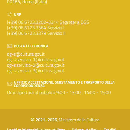
00185, Roma (Italia)
URP
(+39) 06.6723.3202-3314 Segreteria DGS
(+39) 06.6723.3364 Servizio I
(+39) 06.6723.3379 Servizio II
POSTA ELETTRONICA
dg-s@cultura.gov.it
dg-s.servizio-1@cultura.gov.it
dg-s.servizio-2@cultura.gov.it
dg-s.servizio-3@cultura.gov.it
UFFICIO ACCETTAZIONE, SMISTAMENTO E TRASPORTO DELLA
CORRISPONDENZA
Orari apertura al pubblico 9:00 - 13:00 , 14:00 - 15:00
©
2021–2026
, Ministero della Cultura
Sezione Link Utili
|
|
|
Loghi ministeriali e loro utilizzo
Privacy policy
Crediti