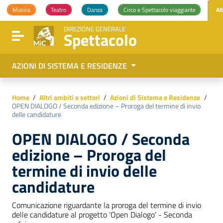
Vai ai contenuti
Musica
Teatro
Danza
Circo e Spettacolo viaggiante
Al
Vai al menu di navigazione
Vai al footer
DIREZIONE GENERALE
Spettacolo
Attiva / disattiva la navigazione
AZIONI DI SISTEMA E RESIDENZE
Home
/
Altri ambiti e settori
/
Azioni di Sistema e Residenze
/
OPEN DIALOGO / Seconda edizione – Proroga del termine di invio
delle candidature
OPEN DIALOGO / Seconda
edizione – Proroga del
termine di invio delle
candidature
Comunicazione riguardante la proroga del termine di invio
delle candidature al progetto ‘Open Dialogo’ - Seconda