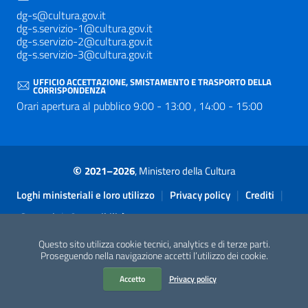
dg-s@cultura.gov.it
dg-s.servizio-1@cultura.gov.it
dg-s.servizio-2@cultura.gov.it
dg-s.servizio-3@cultura.gov.it
UFFICIO ACCETTAZIONE, SMISTAMENTO E TRASPORTO DELLA
CORRISPONDENZA
Orari apertura al pubblico 9:00 - 13:00 , 14:00 - 15:00
©
2021–2026
, Ministero della Cultura
Sezione Link Utili
|
|
|
Loghi ministeriali e loro utilizzo
Privacy policy
Crediti
|
Contatti
Accessibilità
Questo sito utilizza cookie tecnici, analytics e di terze parti.
Proseguendo nella navigazione accetti l’utilizzo dei cookie.
Accetto
Privacy policy