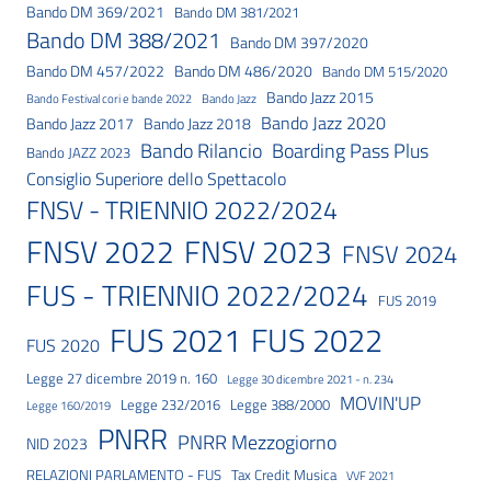
Bando DM 369/2021
Bando DM 381/2021
Bando DM 388/2021
Bando DM 397/2020
Bando DM 457/2022
Bando DM 486/2020
Bando DM 515/2020
Bando Jazz 2015
Bando Festival cori e bande 2022
Bando Jazz
Bando Jazz 2020
Bando Jazz 2017
Bando Jazz 2018
Bando Rilancio
Boarding Pass Plus
Bando JAZZ 2023
Consiglio Superiore dello Spettacolo
FNSV - TRIENNIO 2022/2024
FNSV 2023
FNSV 2022
FNSV 2024
FUS - TRIENNIO 2022/2024
FUS 2019
FUS 2021
FUS 2022
FUS 2020
Legge 27 dicembre 2019 n. 160
Legge 30 dicembre 2021 - n. 234
MOVIN'UP
Legge 232/2016
Legge 388/2000
Legge 160/2019
PNRR
PNRR Mezzogiorno
NID 2023
RELAZIONI PARLAMENTO - FUS
Tax Credit Musica
VVF 2021