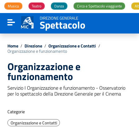
Vai ai contenuti
Musica
Teatro
Danza
Circo e Spettacolo viaggiante
Alt
Vai al menu di navigazione
Vai al footer
DIREZIONE GENERALE
Spettacolo
Attiva / disattiva la navigazione
Home
/
Direzione
/
Organizzazione e Contatti
/
Organizzazione e funzionamento
Organizzazione e
funzionamento
Servizio I Organizzazione e funzionamento - Osservatorio
per lo spettacolo della Direzione Generale per il Cinema
Categorie
Organizzazione e Contatti