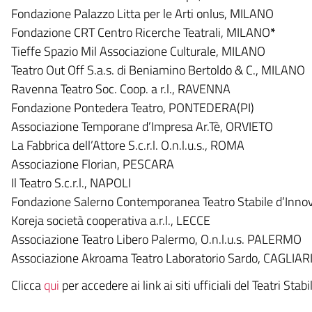
Fondazione Palazzo Litta per le Arti onlus, MILANO
Fondazione CRT Centro Ricerche Teatrali, MILANO
*
Tieffe Spazio Mil Associazione Culturale, MILANO
Teatro Out Off S.a.s. di Beniamino Bertoldo & C., MILANO
Ravenna Teatro Soc. Coop. a r.l., RAVENNA
Fondazione Pontedera Teatro, PONTEDERA(PI)
Associazione Temporane d’Impresa Ar.Tè, ORVIETO
La Fabbrica dell’Attore S.c.r.l. O.n.l.u.s., ROMA
Associazione Florian, PESCARA
Il Teatro S.c.r.l., NAPOLI
Fondazione Salerno Contemporanea Teatro Stabile d’Inn
Koreja società cooperativa a.r.l., LECCE
Associazione Teatro Libero Palermo, O.n.l.u.s. PALERMO
Associazione Akroama Teatro Laboratorio Sardo, CAGLIAR
Clicca
qui
per accedere ai link ai siti ufficiali del Teatri Stabil