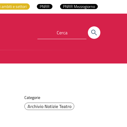
i ambiti e settori
PNRR
PNRR Mezzogiorno
Categorie
Archivio Notizie Teatro