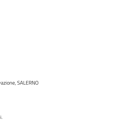
ovazione, SALERNO
I
i.