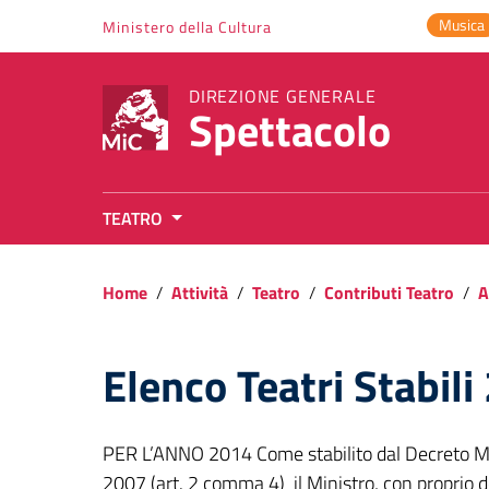
Vai ai contenuti
Musica
Ministero della Cultura
Vai al menu di navigazione
Vai al footer
DIREZIONE GENERALE
Spettacolo
TEATRO
Home
/
Attività
/
Teatro
/
Contributi Teatro
/
A
Elenco Teatri Stabili
PER L’ANNO 2014 Come stabilito dal Decreto M
2007 (art. 2 comma 4) il Ministro, con proprio 