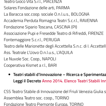
Teatro Gioco Vita S.r.l., PIACENZA
Solares Fondazione delle arti, PARMA
La Baracca soc.coop. sociale O.n.l.u.s., BOLOGNA
Accademia Perduta Romagna Teatri S.c.r.l., RAVENNA
Fondazione Sipario Toscana, CASCINA (PI)
Associazione Pupi e Fresedde Teatro di Rifreddi, FIRENZE
Fontemaggiore S.c.r.l., PERUGIA
Teatro delle Marionette degli Accettella S.n.c. di I. Accette
Ass. Teatrale L’Uovo O.n.l.u.s., L’AQUILA
Le Nuvole Soc. Coop., NAPOLI
Cooperativa Kismet a r.l., BARI
Teatri stabili d’Innovazione – Ricerca e Sperimen
Leggi il Decreto
Anno 2014. Elenco Teatri Stabili I
CSS Teatro Stabile di Innovazione del Friuli Venezia Giulia
Assemblea Teatro soc. coop., TORINO
Fondazione Teatro Piemonte Europa, TORINO