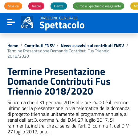
Vai ai contenuti
Musica
Teatro
Danza
Circo e Spettacolo viaggiante
Alt
Vai al menu di navigazione
Vai al footer
DIREZIONE GENERALE
Spettacolo
Attiva / disattiva la navigazione
Home
/
Contributi FNSV
/
News e avvisi sui contributi FNSV
/
Termine Presentazione Domande Contributi Fus Triennio
2018/2020
Termine Presentazione
Domande Contributi Fus
Triennio 2018/2020
Si ricorda che il 31 gennaio 2018 alle ore 24.00 è il termine
ultimo per la presentazione in via telematica della domanda
di progetto triennale unitamente al programma annuale, ai
sensi dell’art.3, comma 4, del D.M. 27 luglio 2017. Si
rammenta, inoltre, che ai sensi dell’art. 3, comma 1, del D.M.
27 luglio 2017, una…