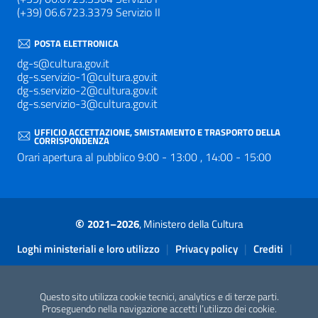
(+39) 06.6723.3379 Servizio II
POSTA ELETTRONICA
dg-s@cultura.gov.it
dg-s.servizio-1@cultura.gov.it
dg-s.servizio-2@cultura.gov.it
dg-s.servizio-3@cultura.gov.it
UFFICIO ACCETTAZIONE, SMISTAMENTO E TRASPORTO DELLA
CORRISPONDENZA
Orari apertura al pubblico 9:00 - 13:00 , 14:00 - 15:00
©
2021–2026
, Ministero della Cultura
Sezione Link Utili
|
|
|
Loghi ministeriali e loro utilizzo
Privacy policy
Crediti
|
Contatti
Accessibilità
Questo sito utilizza cookie tecnici, analytics e di terze parti.
Proseguendo nella navigazione accetti l’utilizzo dei cookie.