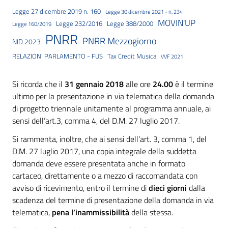
Legge 27 dicembre 2019 n. 160
Legge 30 dicembre 2021 - n. 234
MOVIN'UP
Legge 232/2016
Legge 388/2000
Legge 160/2019
PNRR
PNRR Mezzogiorno
NID 2023
RELAZIONI PARLAMENTO - FUS
Tax Credit Musica
VVF 2021
Si ricorda che il
31 gennaio 2018
alle ore
24.00
è il termine
ultimo per la presentazione in via telematica della domanda
di progetto triennale unitamente al programma annuale, ai
sensi dell’art.3, comma 4, del D.M. 27 luglio 2017.
Si rammenta, inoltre, che ai sensi dell’art. 3, comma 1, del
D.M. 27 luglio 2017, una copia integrale della suddetta
domanda deve essere presentata anche in formato
cartaceo, direttamente o a mezzo di raccomandata con
avviso di ricevimento, entro il termine di
dieci giorni
dalla
scadenza del termine di presentazione della domanda in via
telematica,
pena l’inammissibilità
della stessa.