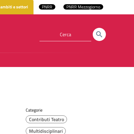
 ambiti e settori
PNRR
PNRR Mezzogiorno
Categorie
Contributi Teatro
Multidisciplinari