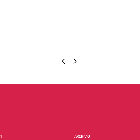
Pagina precedente
Pagina successiva
I
ARCHIVIO