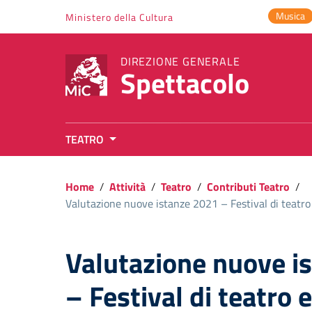
Vai ai contenuti
Musica
Ministero della Cultura
Vai al menu di navigazione
Vai al footer
DIREZIONE GENERALE
Spettacolo
TEATRO
Home
/
Attività
/
Teatro
/
Contributi Teatro
/
Valutazione nuove istanze 2021 – Festival di teatro e
Valutazione nuove i
– Festival di teatro e