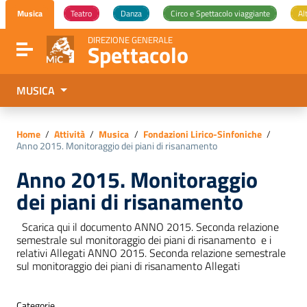
Vai ai contenuti
Musica
Teatro
Danza
Circo e Spettacolo viaggiante
Al
Vai al menu di navigazione
Vai al footer
DIREZIONE GENERALE
Spettacolo
Attiva / disattiva la navigazione
MUSICA
Home
/
Attività
/
Musica
/
Fondazioni Lirico-Sinfoniche
/
Anno 2015. Monitoraggio dei piani di risanamento
Anno 2015. Monitoraggio
dei piani di risanamento
Scarica qui il documento ANNO 2015. Seconda relazione
semestrale sul monitoraggio dei piani di risanamento e i
relativi Allegati ANNO 2015. Seconda relazione semestrale
sul monitoraggio dei piani di risanamento Allegati
Categorie