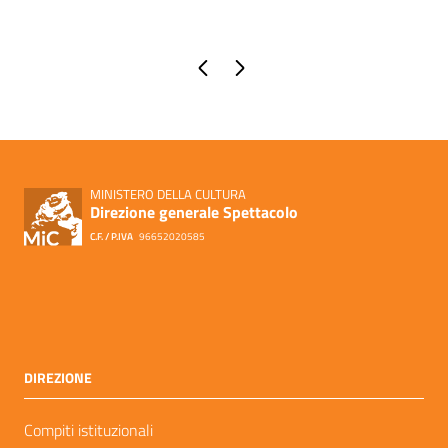
Pagina precedente
Pagina successiva
MINISTERO DELLA CULTURA
Direzione generale Spettacolo
C.F. / P.IVA
96652020585
DIREZIONE
Compiti istituzionali