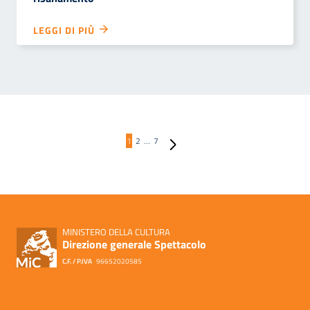
LEGGI DI PIÙ
Pagina successiva
1
2
…
7
MINISTERO DELLA CULTURA
Direzione generale Spettacolo
C.F. / P.IVA
96652020585