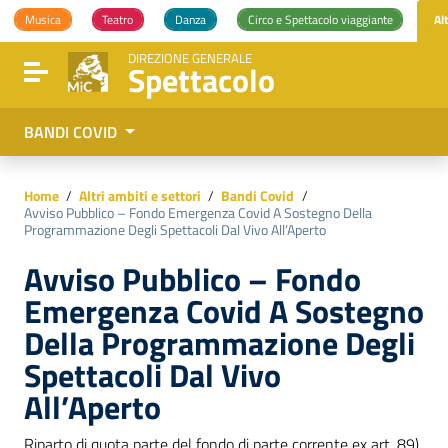
Vai ai contenuti
Musica
Teatro
Danza
Circo e Spettacolo viaggiante
Al
Vai al menu di navigazione
Vai al footer
DIREZIONE GENERALE
Spettacolo
Attiva / disattiva la navigazione
BANDI COVID
Home
/
Altri ambiti e settori
/
Bandi Covid
/
Avviso Pubblico – Fondo Emergenza Covid A Sostegno Della
Programmazione Degli Spettacoli Dal Vivo All’Aperto
Avviso Pubblico – Fondo
Emergenza Covid A Sostegno
Della Programmazione Degli
Spettacoli Dal Vivo
All’Aperto
Riparto di quota parte del fondo di parte corrente ex art. 89)