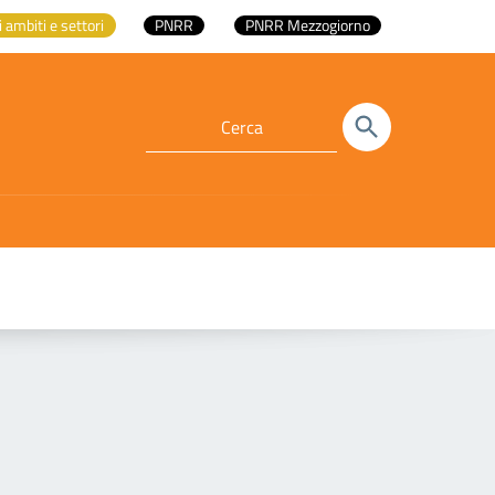
i ambiti e settori
PNRR
PNRR Mezzogiorno