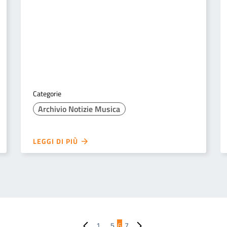
Categorie
Archivio Notizie Musica
LEGGI DI PIÙ
Pagina precedente
Pagina successiva
1
…
5
6
7