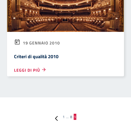
19 GENNAIO 2010
Criteri di qualità 2010
LEGGI DI PIÙ
Pagina precedente
1
…
8
9