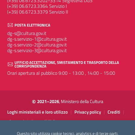
(+39) 06.6723.3202-3314 Segreteria DGS
(+39) 06.6723.3364 Servizio I
(+39) 06.6723.3379 Servizio II
POSTA ELETTRONICA
dg-s@cultura.gov.it
dg-s.servizio-1@cultura.gov.it
dg-s.servizio-2@cultura.gov.it
dg-s.servizio-3@cultura.gov.it
UFFICIO ACCETTAZIONE, SMISTAMENTO E TRASPORTO DELLA
CORRISPONDENZA
Orari apertura al pubblico 9:00 - 13:00 , 14:00 - 15:00
©
2021–2026
, Ministero della Cultura
Sezione Link Utili
|
|
|
Loghi ministeriali e loro utilizzo
Privacy policy
Crediti
|
Contatti
Accessibilità
Questo sito utilizza cookie tecnici, analytics e di terze parti.