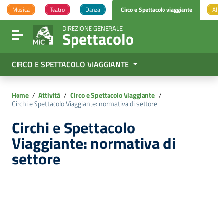
Vai ai contenuti
Musica
Teatro
Danza
Circo e Spettacolo viaggiante
Al
Vai al menu di navigazione
Vai al footer
DIREZIONE GENERALE
Spettacolo
Attiva / disattiva la navigazione
CIRCO E SPETTACOLO VIAGGIANTE
Home
/
Attività
/
Circo e Spettacolo Viaggiante
/
Circhi e Spettacolo Viaggiante: normativa di settore
Circhi e Spettacolo
Viaggiante: normativa di
settore