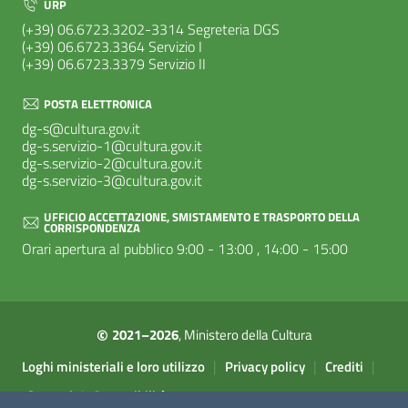
URP
(+39) 06.6723.3202-3314 Segreteria DGS
(+39) 06.6723.3364 Servizio I
(+39) 06.6723.3379 Servizio II
POSTA ELETTRONICA
dg-s@cultura.gov.it
dg-s.servizio-1@cultura.gov.it
dg-s.servizio-2@cultura.gov.it
dg-s.servizio-3@cultura.gov.it
UFFICIO ACCETTAZIONE, SMISTAMENTO E TRASPORTO DELLA
CORRISPONDENZA
Orari apertura al pubblico 9:00 - 13:00 , 14:00 - 15:00
©
2021–2026
, Ministero della Cultura
Sezione Link Utili
|
|
|
Loghi ministeriali e loro utilizzo
Privacy policy
Crediti
|
Contatti
Accessibilità