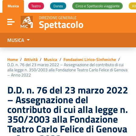
Vai ai contenuti
Musica
Teatro
Danza
Circo e Spettacolo viaggiante
Al
Vai al menu di navigazione
Vai al footer
DIREZIONE GENERALE
Spettacolo
Attiva / disattiva la navigazione
MUSICA
Home
/
Attività
/
Musica
/
Fondazioni Lirico-Sinfoniche
/
D.D. n. 76 del 23 marzo 2022 – Assegnazione del contributo di cui
alla legge n. 350/2003 alla Fondazione Teatro Carlo Felice di Genova
– Anno 2022
D.D. n. 76 del 23 marzo 2022
– Assegnazione del
contributo di cui alla legge n.
350/2003 alla Fondazione
Teatro Carlo Felice di Genova