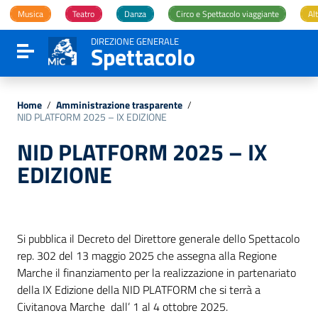
Vai ai contenuti
Musica
Teatro
Danza
Circo e Spettacolo viaggiante
Alt
Vai al menu di navigazione
Vai al footer
DIREZIONE GENERALE
Spettacolo
Attiva / disattiva la navigazione
Home
/
Amministrazione trasparente
/
NID PLATFORM 2025 – IX EDIZIONE
NID PLATFORM 2025 – IX
EDIZIONE
Si pubblica il Decreto del Direttore generale dello Spettacolo
rep. 302 del 13 maggio 2025 che assegna alla Regione
Marche il finanziamento per la realizzazione in partenariato
della IX Edizione della NID PLATFORM che si terrà a
Civitanova Marche dall’ 1 al 4 ottobre 2025.