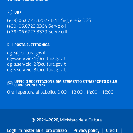
URP
(+39) 06.6723.3202-3314 Segreteria DGS
(+39) 06.6723.3364 Servizio I
(+39) 06.6723.3379 Servizio II
POSTA ELETTRONICA
dg-s@cultura.gov.it
dg-s.servizio-1@cultura.gov.it
dg-s.servizio-2@cultura.gov.it
dg-s.servizio-3@cultura.gov.it
UFFICIO ACCETTAZIONE, SMISTAMENTO E TRASPORTO DELLA
CORRISPONDENZA
Orari apertura al pubblico 9:00 - 13:00 , 14:00 - 15:00
©
2021–2026
, Ministero della Cultura
Sezione Link Utili
|
|
|
Loghi ministeriali e loro utilizzo
Privacy policy
Crediti