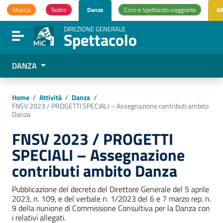
Vai ai contenuti
Musica
Teatro
Danza
Circo e Spettacolo viaggiante
Al
Vai al menu di navigazione
Vai al footer
DIREZIONE GENERALE
Spettacolo
Attiva / disattiva la navigazione
DANZA
Home
/
Attività
/
Danza
/
FNSV 2023 / PROGETTI SPECIALI – Assegnazione contributi ambito
Danza
FNSV 2023 / PROGETTI
SPECIALI – Assegnazione
contributi ambito Danza
Pubblicazione del decreto del Direttore Generale del 5 aprile
2023, n. 109, e del verbale n. 1/2023 del 6 e 7 marzo rep. n.
9 della riunione di Commissione Consultiva per la Danza con
i relativi allegati.