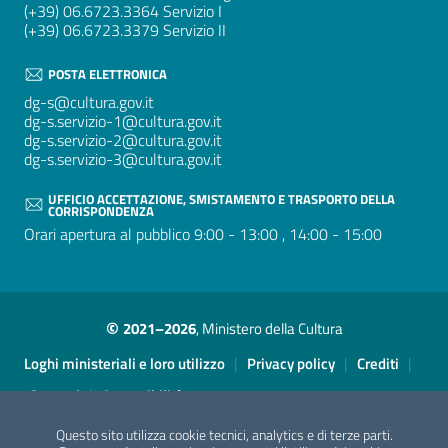
(+39) 06.6723.3364 Servizio I
(+39) 06.6723.3379 Servizio II
POSTA ELETTRONICA
dg-s@cultura.gov.it
dg-s.servizio-1@cultura.gov.it
dg-s.servizio-2@cultura.gov.it
dg-s.servizio-3@cultura.gov.it
UFFICIO ACCETTAZIONE, SMISTAMENTO E TRASPORTO DELLA
CORRISPONDENZA
Orari apertura al pubblico 9:00 - 13:00 , 14:00 - 15:00
©
2021–2026
, Ministero della Cultura
Sezione Link Utili
|
|
|
Loghi ministeriali e loro utilizzo
Privacy policy
Crediti
|
Contatti
Accessibilità
Questo sito utilizza cookie tecnici, analytics e di terze parti.