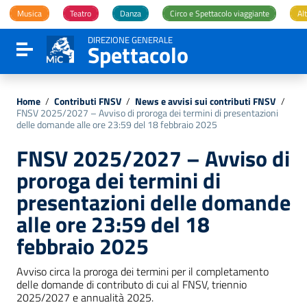
Vai ai contenuti
Musica
Teatro
Danza
Circo e Spettacolo viaggiante
Alt
Vai al menu di navigazione
Vai al footer
DIREZIONE GENERALE
Spettacolo
Attiva / disattiva la navigazione
Home
/
Contributi FNSV
/
News e avvisi sui contributi FNSV
/
FNSV 2025/2027 – Avviso di proroga dei termini di presentazioni
delle domande alle ore 23:59 del 18 febbraio 2025
FNSV 2025/2027 – Avviso di
proroga dei termini di
presentazioni delle domande
alle ore 23:59 del 18
febbraio 2025
Avviso circa la proroga dei termini per il completamento
delle domande di contributo di cui al FNSV, triennio
2025/2027 e annualità 2025.