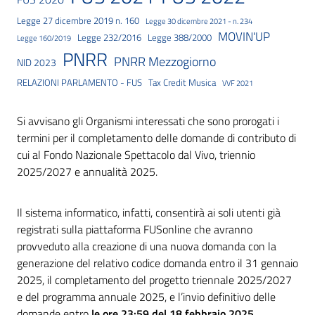
Legge 27 dicembre 2019 n. 160
Legge 30 dicembre 2021 - n. 234
MOVIN'UP
Legge 232/2016
Legge 388/2000
Legge 160/2019
PNRR
PNRR Mezzogiorno
NID 2023
RELAZIONI PARLAMENTO - FUS
Tax Credit Musica
VVF 2021
Si avvisano gli Organismi interessati che sono prorogati i
termini per il completamento delle domande di contributo di
cui al Fondo Nazionale Spettacolo dal Vivo, triennio
2025/2027 e annualità 2025.
Il sistema informatico, infatti, consentirà ai soli utenti già
registrati sulla piattaforma FUSonline che avranno
provveduto alla creazione di una nuova domanda con la
generazione del relativo codice domanda entro il 31 gennaio
2025, il completamento del progetto triennale 2025/2027
e del programma annuale 2025, e l’invio definitivo delle
domande entro
le ore 23:59 del 18 febbraio 2025
.