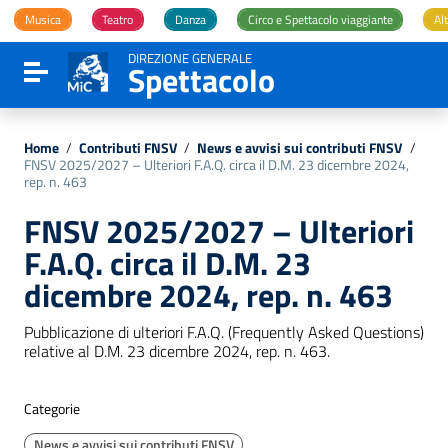
Vai ai contenuti
Musica
Teatro
Danza
Circo e Spettacolo viaggiante
Alt
Vai al menu di navigazione
Vai al footer
DIREZIONE GENERALE
Spettacolo
Attiva / disattiva la navigazione
Home
/
Contributi FNSV
/
News e avvisi sui contributi FNSV
/
FNSV 2025/2027 – Ulteriori F.A.Q. circa il D.M. 23 dicembre 2024,
rep. n. 463
FNSV 2025/2027 – Ulteriori
F.A.Q. circa il D.M. 23
dicembre 2024, rep. n. 463
Pubblicazione di ulteriori F.A.Q. (Frequently Asked Questions)
relative al D.M. 23 dicembre 2024, rep. n. 463.
Categorie
News e avvisi sui contributi FNSV