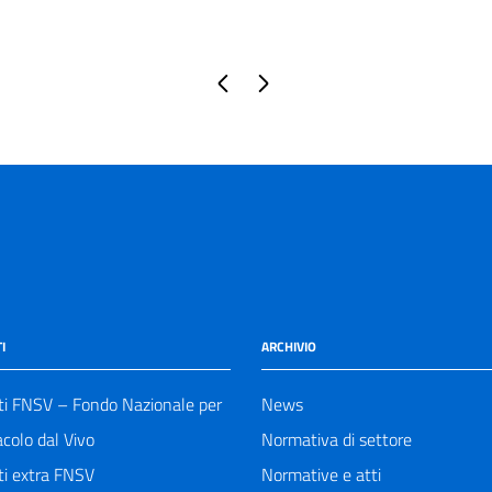
Pagina precedente
Pagina successiva
I
ARCHIVIO
ti FNSV – Fondo Nazionale per
News
acolo dal Vivo
Normativa di settore
ti extra FNSV
Normative e atti