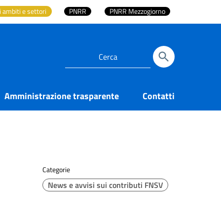
i ambiti e settori
PNRR
PNRR Mezzogiorno
Amministrazione trasparente
Contatti
Categorie
News e avvisi sui contributi FNSV