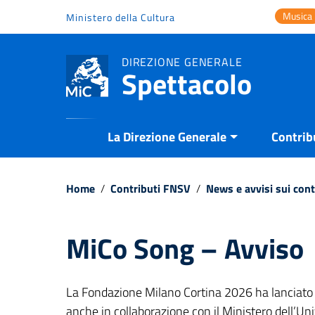
Vai ai contenuti
Musica
Ministero della Cultura
Vai al menu di navigazione
Vai al footer
DIREZIONE GENERALE
Spettacolo
La Direzione Generale
Contrib
Home
/
Contributi FNSV
/
News e avvisi sui con
MiCo Song – Avviso
La Fondazione Milano Cortina 2026 ha lanciato 
anche in collaborazione con il Ministero dell’Uni