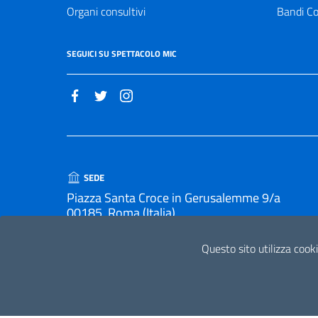
Organi consultivi
Bandi Co
SEGUICI SU SPETTACOLO MIC
SEDE
Piazza Santa Croce in Gerusalemme 9/a
00185, Roma (Italia)
Questo sito utilizza cooki
UFFICIO ACCETTAZIONE, SMISTAMENTO E TRASPORTO D
Orari apertura al pubblico 9:00 - 13:00 , 14:00 - 15:0