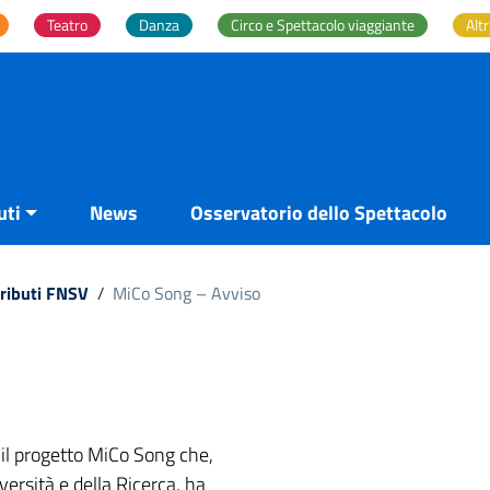
Teatro
Danza
Circo e Spettacolo viaggiante
Altr
uti
News
Osservatorio dello Spettacolo
tributi FNSV
/
MiCo Song – Avviso
il progetto MiCo Song che,
versità e della Ricerca, ha