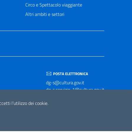
Circo e Spettacolo viaggiante
Altri ambiti e settori
POSTA ELETTRONICA
dg-s@cultura.gov.it
dg-s.servizio-1@cultura.gov.it
dg-s.servizio-2@cultura.gov.it
etti l’utilizzo dei cookie.
dg-s.servizio-3@cultura.gov.it