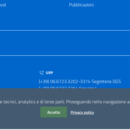
vid
Pubblicazioni
URP
(+39) 06.6723.3202-3314 Segreteria DGS
(+39) 06.6723.3364 Servizio I
(+39) 06.6723.3379 Servizio II
e tecnici, analytics e di terze parti. Proseguendo nella navigazione acc
Accetto
Privacy policy
ELLA CORRISPONDENZA
0