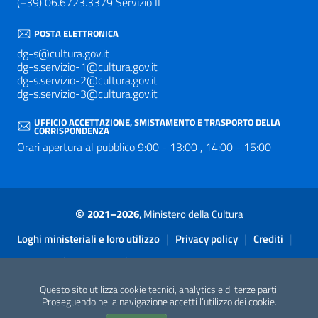
(+39) 06.6723.3379 Servizio II
POSTA ELETTRONICA
dg-s@cultura.gov.it
dg-s.servizio-1@cultura.gov.it
dg-s.servizio-2@cultura.gov.it
dg-s.servizio-3@cultura.gov.it
UFFICIO ACCETTAZIONE, SMISTAMENTO E TRASPORTO DELLA
CORRISPONDENZA
Orari apertura al pubblico 9:00 - 13:00 , 14:00 - 15:00
©
2021–2026
, Ministero della Cultura
Sezione Link Utili
|
|
|
Loghi ministeriali e loro utilizzo
Privacy policy
Crediti
|
Contatti
Accessibilità
Questo sito utilizza cookie tecnici, analytics e di terze parti.
Proseguendo nella navigazione accetti l’utilizzo dei cookie.