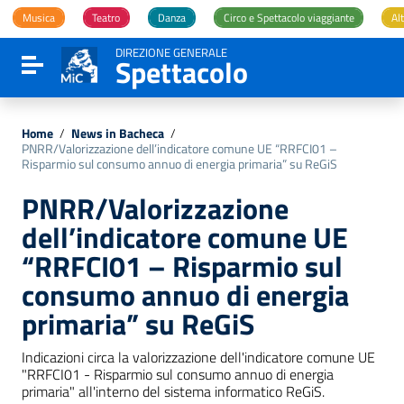
Vai ai contenuti
Musica
Teatro
Danza
Circo e Spettacolo viaggiante
Alt
Vai al menu di navigazione
Vai al footer
DIREZIONE GENERALE
Spettacolo
Attiva / disattiva la navigazione
Home
/
News in Bacheca
/
PNRR/Valorizzazione dell’indicatore comune UE “RRFCI01 –
Risparmio sul consumo annuo di energia primaria” su ReGiS
PNRR/Valorizzazione
dell’indicatore comune UE
“RRFCI01 – Risparmio sul
consumo annuo di energia
primaria” su ReGiS
Indicazioni circa la valorizzazione dell'indicatore comune UE
"RRFCI01 - Risparmio sul consumo annuo di energia
primaria" all'interno del sistema informatico ReGiS.