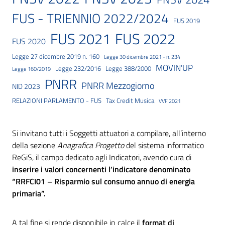
FUS - TRIENNIO 2022/2024
FUS 2019
FUS 2021
FUS 2022
FUS 2020
Legge 27 dicembre 2019 n. 160
Legge 30 dicembre 2021 - n. 234
MOVIN'UP
Legge 232/2016
Legge 388/2000
Legge 160/2019
PNRR
PNRR Mezzogiorno
NID 2023
RELAZIONI PARLAMENTO - FUS
Tax Credit Musica
VVF 2021
Si invitano tutti i Soggetti attuatori a compilare, all’interno
della sezione
Anagrafica Progetto
del sistema informatico
ReGiS, il campo dedicato agli Indicatori, avendo cura di
inserire i valori concernenti l’indicatore denominato
“RRFCI01 – Risparmio sul consumo annuo di energia
primaria”.
A tal fine si rende disponibile in calce il
format di