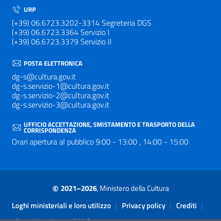
URP
(+39) 06.6723.3202-3314 Segreteria DGS
(+39) 06.6723.3364 Servizio I
(+39) 06.6723.3379 Servizio II
POSTA ELETTRONICA
dg-s@cultura.gov.it
dg-s.servizio-1@cultura.gov.it
dg-s.servizio-2@cultura.gov.it
dg-s.servizio-3@cultura.gov.it
UFFICIO ACCETTAZIONE, SMISTAMENTO E TRASPORTO DELLA
CORRISPONDENZA
Orari apertura al pubblico 9:00 - 13:00 , 14:00 - 15:00
©
2021–2026
, Ministero della Cultura
Sezione Link Utili
|
|
|
Loghi ministeriali e loro utilizzo
Privacy policy
Crediti