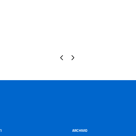
Pagina precedente
Pagina successiva
I
ARCHIVIO