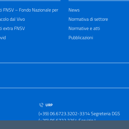
ti FNSV – Fondo Nazionale per
News
acolo dal Vivo
Normativa di settore
ti extra FNSV
Normative e atti
vid
Pubblicazioni
URP
(+39) 06.6723.3202-3314 Segreteria DGS
(+39) 06.6723.3364 Servizio I
(+39) 06.6723.3379 Servizio II