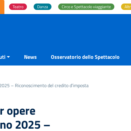
Teatro
Danza
Circo e Spettacolo viaggiante
Altr
uti
News
Osservatorio dello Spettacolo
2025 – Riconoscimento del credito d’imposta
r opere
nno 2025 –