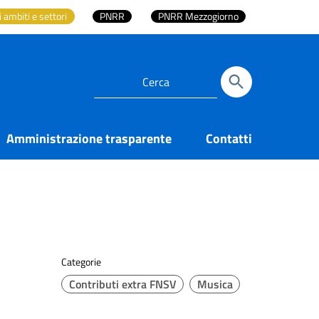
i ambiti e settori
PNRR
PNRR Mezzogiorno
Amministrazione trasparente
Contatti
Categorie
Contributi extra FNSV
Musica