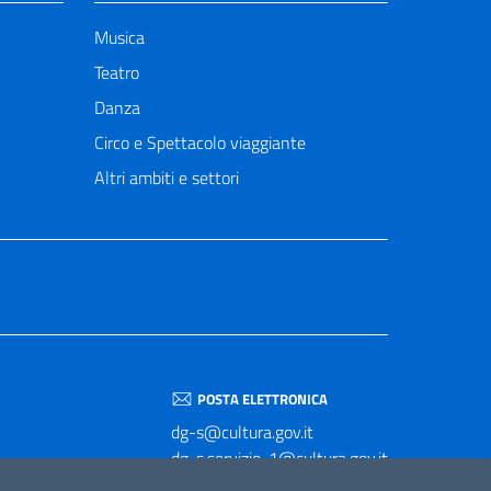
Musica
Teatro
Danza
Circo e Spettacolo viaggiante
Altri ambiti e settori
POSTA ELETTRONICA
dg-s@cultura.gov.it
dg-s.servizio-1@cultura.gov.it
dg-s.servizio-2@cultura.gov.it