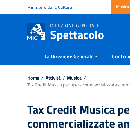
Vai ai contenuti
Musica
Ministero della Cultura
Vai al menu di navigazione
Vai al footer
DIREZIONE GENERALE
Spettacolo
La Direzione Generale
Contrib
Home
/
Attività
/
Musica
/
Tax Credit Musica per opere commercializzate anno 
Tax Credit Musica pe
commercializzate a