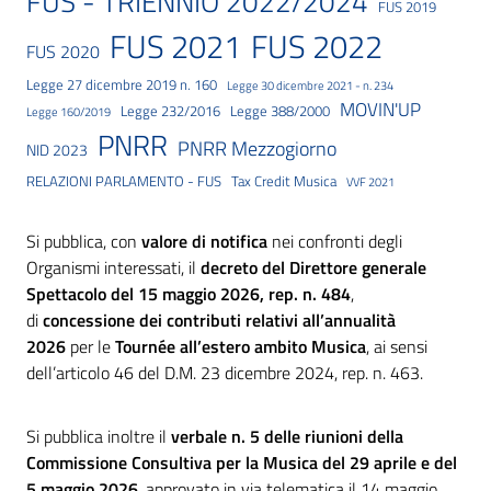
FUS - TRIENNIO 2022/2024
FUS 2019
FUS 2021
FUS 2022
FUS 2020
Legge 27 dicembre 2019 n. 160
Legge 30 dicembre 2021 - n. 234
MOVIN'UP
Legge 232/2016
Legge 388/2000
Legge 160/2019
PNRR
PNRR Mezzogiorno
NID 2023
RELAZIONI PARLAMENTO - FUS
Tax Credit Musica
VVF 2021
Si pubblica, con
valore di notifica
nei confronti degli
Organismi interessati, il
decreto del Direttore generale
Spettacolo del 15 maggio 2026, rep. n. 484
,
di
concessione dei contributi relativi all’annualità
2026
per le
Tournée all’estero ambito Musica
, ai sensi
dell’articolo 46 del D.M. 23 dicembre 2024, rep. n. 463.
Si pubblica inoltre il
verbale n. 5 delle riunioni della
Commissione Consultiva per la Musica del
29 aprile e del
5 maggio 2026
, approvato in via telematica il 14 maggio