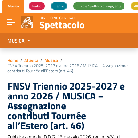
Vai ai contenuti
Musica
Teatro
Danza
Circo e Spettacolo viaggiante
Al
Vai al menu di navigazione
Vai al footer
DIREZIONE GENERALE
Spettacolo
Attiva / disattiva la navigazione
MUSICA
Home
/
Attività
/
Musica
/
FNSV Triennio 2025-2027 e anno 2026 / MUSICA – Assegnazione
contributi Tournée all’Estero (art. 46)
FNSV Triennio 2025-2027 e
anno 2026 / MUSICA –
Assegnazione
contributi Tournée
all’Estero (art. 46)
Pubblicazione del D.D.G. 15 maggio 2026, rep. n. 484, di