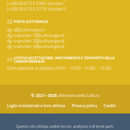
(+39) 06.6723.3364 Servizio I
(+39) 06.6723.3379 Servizio II
POSTA ELETTRONICA
dg-s@cultura.gov.it
dg-s.servizio-1@cultura.gov.it
dg-s.servizio-2@cultura.gov.it
dg-s.servizio-3@cultura.gov.it
UFFICIO ACCETTAZIONE, SMISTAMENTO E TRASPORTO DELLA
CORRISPONDENZA
Orari apertura al pubblico 9:00 - 13:00 , 14:00 - 15:00
©
2021–2026
, Ministero della Cultura
Sezione Link Utili
|
|
|
Loghi ministeriali e loro utilizzo
Privacy policy
Crediti
|
Contatti
Accessibilità
Questo sito utilizza cookie tecnici, analytics e di terze parti.