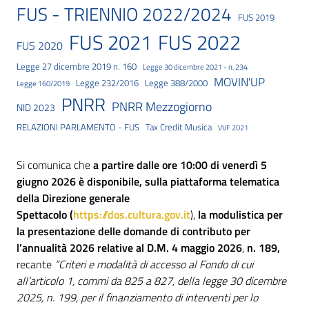
FUS - TRIENNIO 2022/2024
FUS 2019
FUS 2021
FUS 2022
FUS 2020
Legge 27 dicembre 2019 n. 160
Legge 30 dicembre 2021 - n. 234
MOVIN'UP
Legge 232/2016
Legge 388/2000
Legge 160/2019
PNRR
PNRR Mezzogiorno
NID 2023
RELAZIONI PARLAMENTO - FUS
Tax Credit Musica
VVF 2021
Si comunica che
a partire dalle ore 10:00 di venerdì 5
giugno 2026 è disponibile, sulla piattaforma telematica
della Direzione generale
Spettacolo (
https://dos.cultura.gov.it
),
la modulistica per
la presentazione delle domande di contributo per
l’annualità 2026 relative al D.M. 4 maggio 2026
,
n. 189,
recante
“Criteri e modalità di accesso al Fondo di cui
all’articolo 1, commi da 825 a 827, della legge 30 dicembre
2025, n. 199, per il finanziamento di interventi per lo