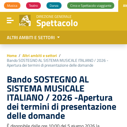
Vai ai contenuti
Musica
Teatro
Danza
Circo e Spettacolo viaggiante
Al
Vai al menu di navigazione
Vai al footer
DIREZIONE GENERALE
Spettacolo
Attiva / disattiva la navigazione
ALTRI AMBITI E SETTORI
Home
/
Altri ambiti e settori
/
Bando SOSTEGNO AL SISTEMA MUSICALE ITALIANO / 2026 -
Apertura dei termini di presentazione delle domande
Bando SOSTEGNO AL
SISTEMA MUSICALE
ITALIANO / 2026 -Apertura
dei termini di presentazione
delle domande
È disponibile dalle ore 10:00 del 5 giugno 2026 la