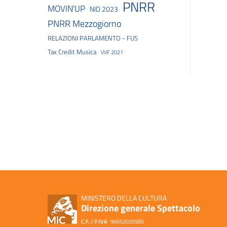
PNRR
MOVIN'UP
NID 2023
PNRR Mezzogiorno
RELAZIONI PARLAMENTO - FUS
Tax Credit Musica
VVF 2021
MINISTERO DELLA CULTURA
Direzione generale Spettacolo
C.F. / P.IVA
96652020585