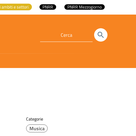
i ambiti e settori
PNRR
PNRR Mezzogiorno
Categorie
Musica