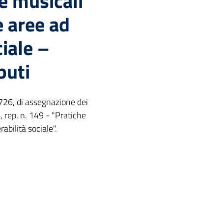
he musicali
e aree ad
ciale –
buti
 726, di assegnazione dei
6, rep. n. 149 - "Pratiche
rabilità sociale".