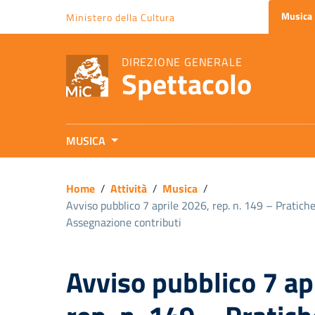
Vai ai contenuti
Musica
Ministero della Cultura
Vai al menu di navigazione
Vai al footer
DIREZIONE GENERALE
Spettacolo
MUSICA
Home
/
Attività
/
Musica
/
Avviso pubblico 7 aprile 2026, rep. n. 149 – Pratiche 
Assegnazione contributi
Avviso pubblico 7 ap