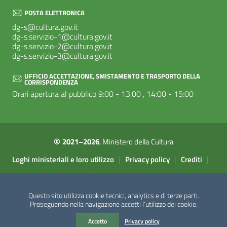
POSTA ELETTRONICA
dg-s@cultura.gov.it
dg-s.servizio-1@cultura.gov.it
dg-s.servizio-2@cultura.gov.it
dg-s.servizio-3@cultura.gov.it
UFFICIO ACCETTAZIONE, SMISTAMENTO E TRASPORTO DELLA
CORRISPONDENZA
Orari apertura al pubblico 9:00 - 13:00 , 14:00 - 15:00
©
2021–2026
, Ministero della Cultura
Sezione Link Utili
|
|
|
Loghi ministeriali e loro utilizzo
Privacy policy
Crediti
|
Contatti
Accessibilità
Questo sito utilizza cookie tecnici, analytics e di terze parti.
Proseguendo nella navigazione accetti l’utilizzo dei cookie.
Accetto
Privacy policy