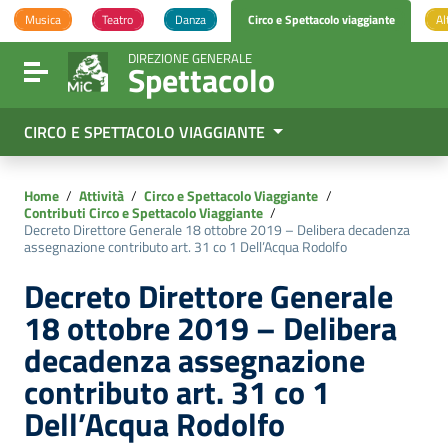
Vai ai contenuti
Musica
Teatro
Danza
Circo e Spettacolo viaggiante
Al
Vai al menu di navigazione
Vai al footer
DIREZIONE GENERALE
Spettacolo
Attiva / disattiva la navigazione
CIRCO E SPETTACOLO VIAGGIANTE
Home
/
Attività
/
Circo e Spettacolo Viaggiante
/
Contributi Circo e Spettacolo Viaggiante
/
Decreto Direttore Generale 18 ottobre 2019 – Delibera decadenza
assegnazione contributo art. 31 co 1 Dell’Acqua Rodolfo
Decreto Direttore Generale
18 ottobre 2019 – Delibera
decadenza assegnazione
contributo art. 31 co 1
Dell’Acqua Rodolfo