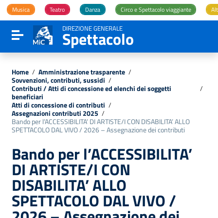
Vai ai contenuti
Musica
Teatro
Danza
Circo e Spettacolo viaggiante
Alt
Vai al menu di navigazione
Vai al footer
DIREZIONE GENERALE
Spettacolo
Attiva / disattiva la navigazione
Home
/
Amministrazione trasparente
/
Sovvenzioni, contributi, sussidi
/
Contributi / Atti di concessione ed elenchi dei soggetti
/
beneficiari
Atti di concessione di contributi
/
Assegnazioni contributi 2025
/
Bando per l’ACCESSIBILITA’ DI ARTISTE/I CON DISABILITA’ ALLO
SPETTACOLO DAL VIVO / 2026 – Assegnazione dei contributi
Bando per l’ACCESSIBILITA’
DI ARTISTE/I CON
DISABILITA’ ALLO
SPETTACOLO DAL VIVO /
2026 – Assegnazione dei