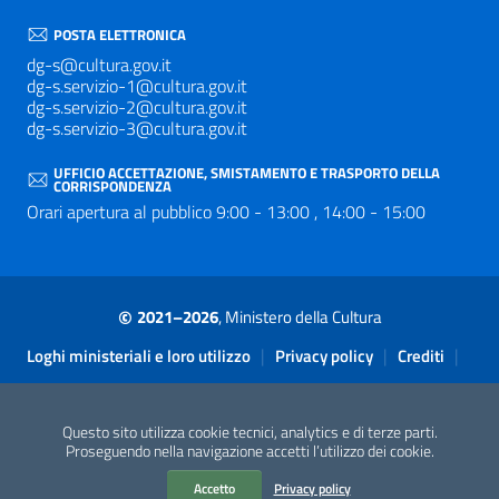
POSTA ELETTRONICA
dg-s@cultura.gov.it
dg-s.servizio-1@cultura.gov.it
dg-s.servizio-2@cultura.gov.it
dg-s.servizio-3@cultura.gov.it
UFFICIO ACCETTAZIONE, SMISTAMENTO E TRASPORTO DELLA
CORRISPONDENZA
Orari apertura al pubblico 9:00 - 13:00 , 14:00 - 15:00
©
2021–2026
, Ministero della Cultura
Sezione Link Utili
|
|
|
Loghi ministeriali e loro utilizzo
Privacy policy
Crediti
|
Contatti
Accessibilità
Questo sito utilizza cookie tecnici, analytics e di terze parti.
Proseguendo nella navigazione accetti l’utilizzo dei cookie.
Accetto
Privacy policy