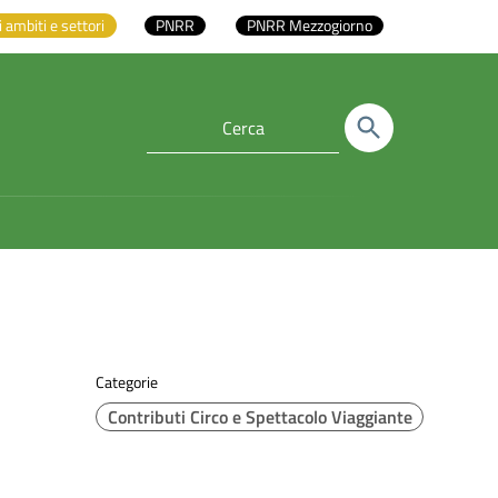
i ambiti e settori
PNRR
PNRR Mezzogiorno
Categorie
Contributi Circo e Spettacolo Viaggiante