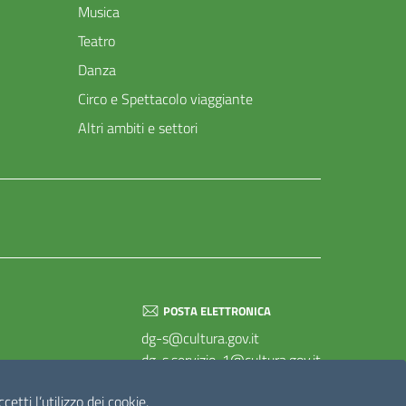
Musica
Teatro
Danza
Circo e Spettacolo viaggiante
Altri ambiti e settori
POSTA ELETTRONICA
dg-s@cultura.gov.it
dg-s.servizio-1@cultura.gov.it
dg-s.servizio-2@cultura.gov.it
etti l’utilizzo dei cookie.
dg-s.servizio-3@cultura.gov.it