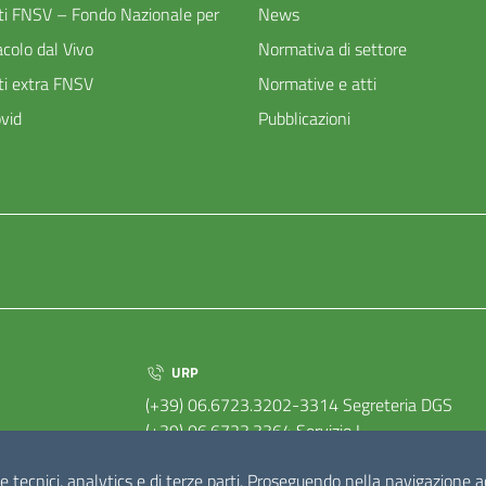
ti FNSV – Fondo Nazionale per
News
acolo dal Vivo
Normativa di settore
ti extra FNSV
Normative e atti
vid
Pubblicazioni
URP
(+39) 06.6723.3202-3314 Segreteria DGS
(+39) 06.6723.3364 Servizio I
(+39) 06.6723.3379 Servizio II
e tecnici, analytics e di terze parti. Proseguendo nella navigazione acc