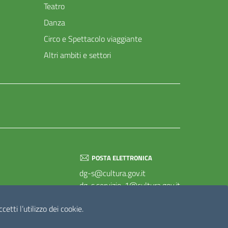
Teatro
Danza
Circo e Spettacolo viaggiante
Altri ambiti e settori
POSTA ELETTRONICA
dg-s@cultura.gov.it
dg-s.servizio-1@cultura.gov.it
dg-s.servizio-2@cultura.gov.it
etti l’utilizzo dei cookie.
dg-s.servizio-3@cultura.gov.it