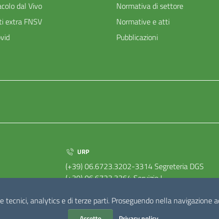
acolo dal Vivo
Normativa di settore
ti extra FNSV
Normative e atti
vid
Pubblicazioni
URP
(+39) 06.6723.3202-3314 Segreteria DGS
(+39) 06.6723.3364 Servizio I
(+39) 06.6723.3379 Servizio II
e tecnici, analytics e di terze parti. Proseguendo nella navigazione acc
Accetto
Privacy policy