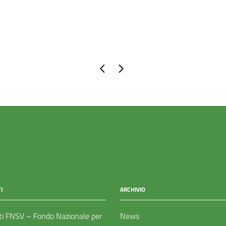
Pagina precedente
Pagina successiva
I
ARCHIVIO
ti FNSV – Fondo Nazionale per
News