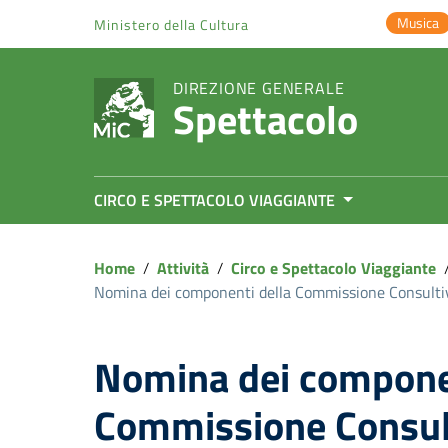
Vai ai contenuti
Musica
Ministero della Cultura
Vai al menu di navigazione
Vai al footer
DIREZIONE GENERALE
Spettacolo
CIRCO E SPETTACOLO VIAGGIANTE
Home
/
Attività
/
Circo e Spettacolo Viaggiante
Nomina dei componenti della Commissione Consultiva
Nomina dei componen
Commissione Consult